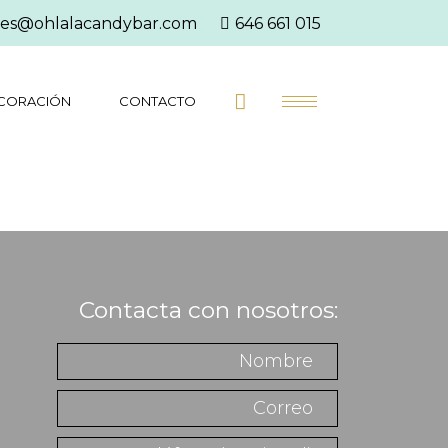
es@ohlalacandybar.com
646 661 015
CORACIÓN
CONTACTO
Contacta con nosotros: