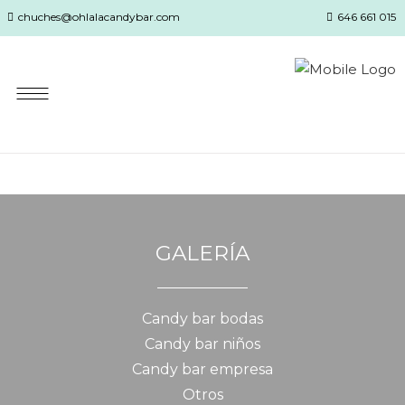
chuches@ohlalacandybar.com
646 661 015
GALERÍA
Candy bar bodas
Candy bar niños
Candy bar empresa
Otros