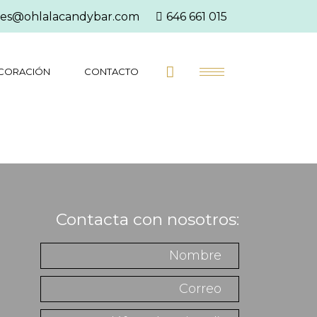
es@ohlalacandybar.com
646 661 015
CORACIÓN
CONTACTO
Contacta con nosotros: