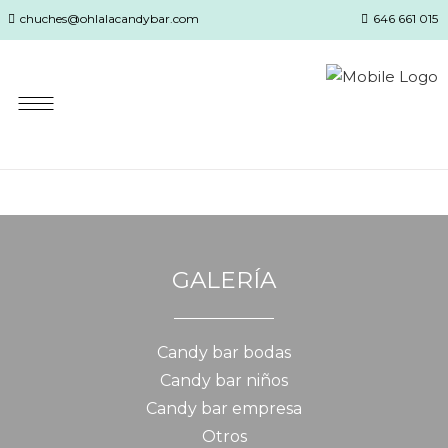
chuches@ohlalacandybar.com
646 661 015
GALERÍA
Candy bar bodas
Candy bar niños
Candy bar empresa
Otros