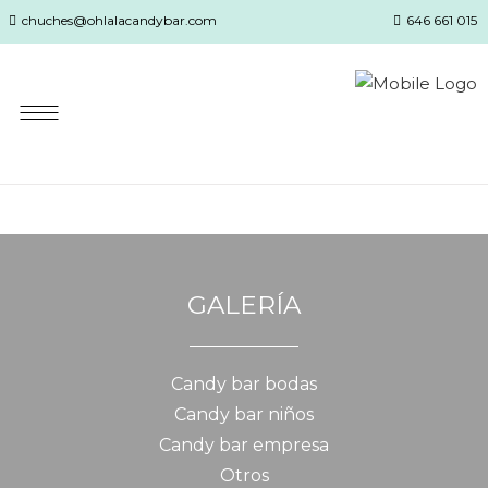
chuches@ohlalacandybar.com
646 661 015
GALERÍA
Candy bar bodas
Candy bar niños
Candy bar empresa
Otros