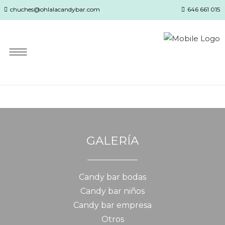
chuches@ohlalacandybar.com
646 661 015
GALERÍA
Candy bar bodas
Candy bar niños
Candy bar empresa
Otros