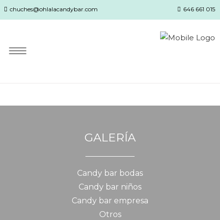
chuches@ohlalacandybar.com
646 661 015
GALERÍA
Candy bar bodas
Candy bar niños
Candy bar empresa
Otros