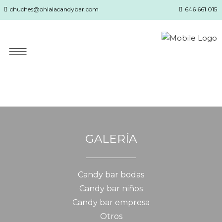
chuches@ohlalacandybar.com
646 661 015
GALERÍA
Candy bar bodas
Candy bar niños
Candy bar empresa
Otros