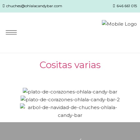
chuches@ohlalacandybar.com
646 661 015
Cositas varias