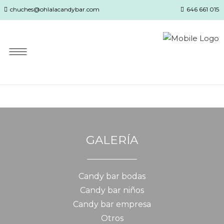
chuches@ohlalacandybar.com
646 661 015
GALERÍA
Candy bar bodas
Candy bar niños
Candy bar empresa
Otros