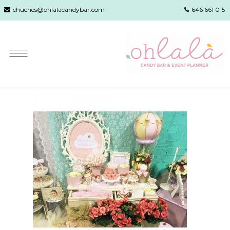
chuches@ohlalacandybar.com
646 661 015