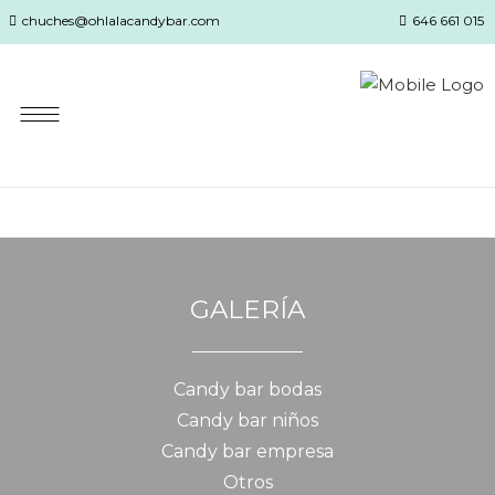
chuches@ohlalacandybar.com
646 661 015
GALERÍA
Candy bar bodas
Candy bar niños
Candy bar empresa
Otros