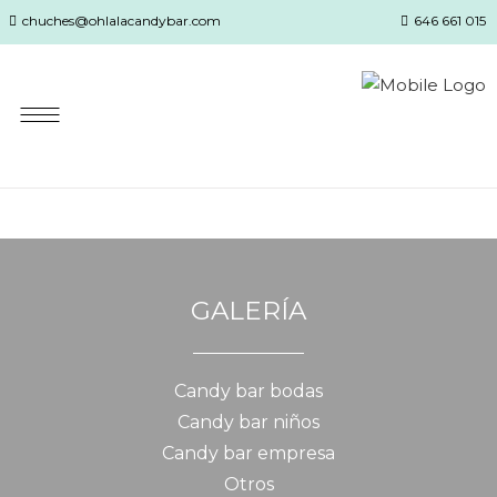
chuches@ohlalacandybar.com
646 661 015
GALERÍA
Candy bar bodas
Candy bar niños
Candy bar empresa
Otros