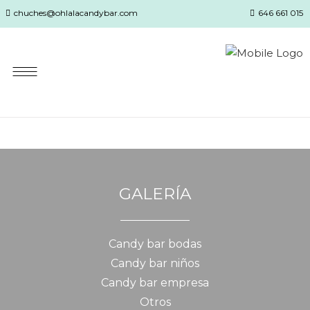
chuches@ohlalacandybar.com
646 661 015
GALERÍA
Candy bar bodas
Candy bar niños
Candy bar empresa
Otros