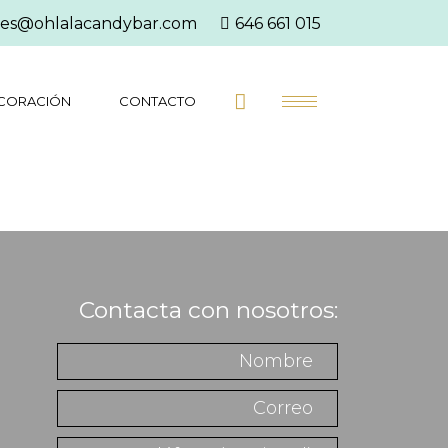
es@ohlalacandybar.com
646 661 015
CORACIÓN
CONTACTO
Contacta con nosotros: