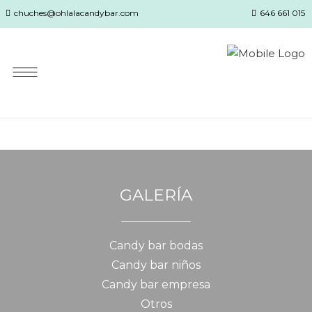
chuches@ohlalacandybar.com
646 661 015
GALERÍA
Candy bar bodas
Candy bar niños
Candy bar empresa
Otros