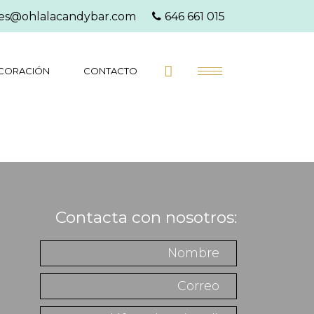
es@ohlalacandybar.com
646 661 015
CORACIÓN
CONTACTO
Contacta con nosotros: