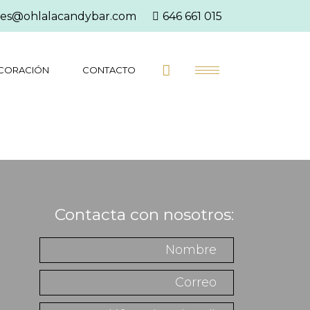
es@ohlalacandybar.com
646 661 015
CORACIÓN
CONTACTO
Contacta con nosotros: