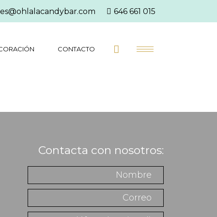
es@ohlalacandybar.com
646 661 015
CORACIÓN
CONTACTO
Contacta con nosotros: