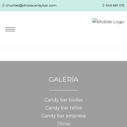
chuches@ohlalacandybar.com
646 661 015
GALERÍA
Candy bar bodas
Candy bar niños
Candy bar empresa
Otros