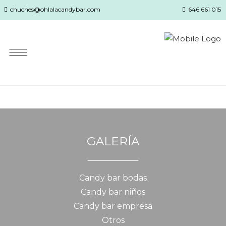
chuches@ohlalacandybar.com
646 661 015
GALERÍA
Candy bar bodas
Candy bar niños
Candy bar empresa
Otros