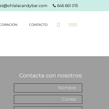
es@ohlalacandybar.com
646 661 015
CORACIÓN
CONTACTO
Contacta con nosotros: