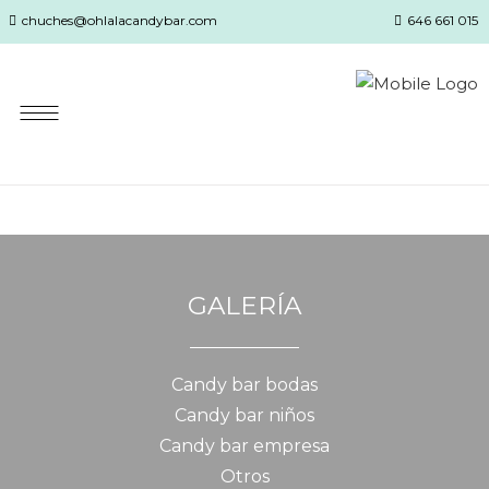
chuches@ohlalacandybar.com
646 661 015
GALERÍA
Candy bar bodas
Candy bar niños
Candy bar empresa
Otros