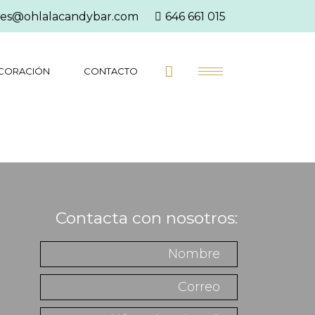
es@ohlalacandybar.com
646 661 015
CORACIÓN
CONTACTO
Contacta con nosotros: