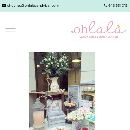
chuches@ohlalacandybar.com
646 661 015