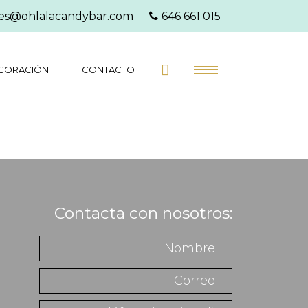
es@ohlalacandybar.com
646 661 015
CORACIÓN
CONTACTO
Contacta con nosotros: